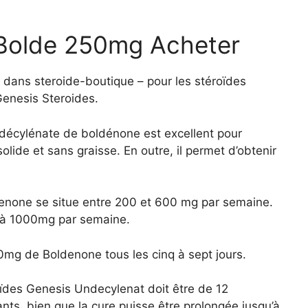
Bolde 250mg Acheter
ans steroide-boutique – pour les stéroïdes
enesis Steroides.
ndécylénate de boldénone est excellent pour
ide et sans graisse. En outre, il permet d’obtenir
none se situe entre 200 et 600 mg par semaine.
qu’à 1000mg par semaine.
0mg de Boldenone tous les cinq à sept jours.
ïdes Genesis Undecylenat doit être de 12
ts, bien que la cure puisse être prolongée jusqu’à