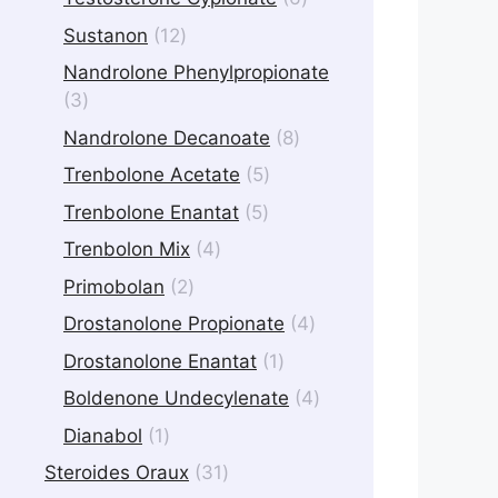
products
12
Sustanon
12
products
Nandrolone Phenylpropionate
3
3
products
8
Nandrolone Decanoate
8
products
5
Trenbolone Acetate
5
products
5
Trenbolone Enantat
5
products
4
Trenbolon Mix
4
products
2
Primobolan
2
products
4
Drostanolone Propionate
4
products
1
Drostanolone Enantat
1
product
4
Boldenone Undecylenate
4
products
1
Dianabol
1
product
31
Steroides Oraux
31