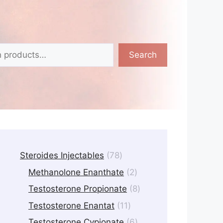
Search
78
Steroides Injectables
78
products
2
Methanolone Enanthate
2
products
8
Testosterone Propionate
8
products
11
Testosterone Enantat
11
products
6
Testosterone Cypionate
6