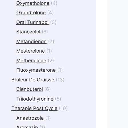
products
4
Oxymetholone
4
products
4
Oxandrolone
4
products
3
Oral Turinabol
3
products
8
Stanozolol
8
products
7
Metandienon
7
products
1
Mesterolone
1
product
2
Methenolone
2
products
1
Fluoxymesterone
1
product
13
Bruleur De Graisse
13
products
6
Clenbuterol
6
products
5
Triiodothyronine
5
products
10
Therapie Post Cycle
10
products
1
Anastrozole
1
product
1
Aromasin
1