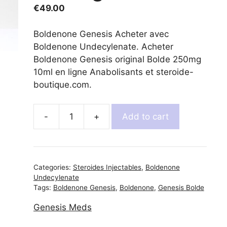
€
49.00
Boldenone Genesis Acheter avec
Boldenone Undecylenate. Acheter
Boldenone Genesis original Bolde 250mg
10ml en ligne Anabolisants et steroide-
boutique.com.
Add to cart
Boldenone
Genesis
Bolde
250mg
Categories:
Steroides Injectables
,
Boldenone
quantity
Undecylenate
Tags:
Boldenone Genesis
,
Boldenone
,
Genesis Bolde
Genesis Meds