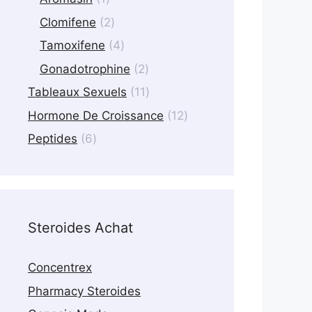
product
2
Clomifene
2
products
4
Tamoxifene
4
products
2
Gonadotrophine
2
products
11
Tableaux Sexuels
11
products
12
Hormone De Croissance
12
products
6
Peptides
6
products
Steroides Achat
Concentrex
Pharmacy Steroides